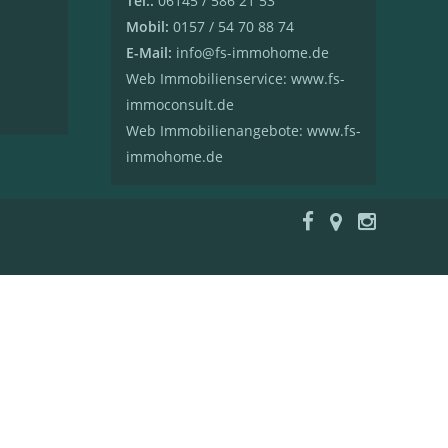
Tel.:
06145 / 586 21 53
Mobil:
0157 / 54 70 88 74
E-Mail:
info@fs-immohome.de
Web Immobilienservice: www.fs-
immoconsult.de
Web Immobilienangebote: www.fs-
immohome.de