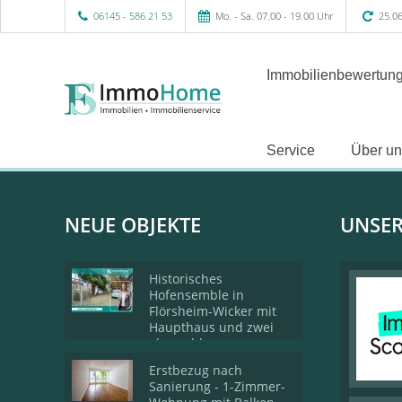
06145 - 586 21 53
Mo. - Sa. 07.00 - 19.00 Uhr
25.06
Immobilienbewertung
Service
Über un
NEUE OBJEKTE
UNSER
Historisches
Hofensemble in
Flörsheim-Wicker mit
Haupthaus und zwei
abgeschlossenen
Wohneinheiten
Erstbezug nach
Sanierung - 1-Zimmer-