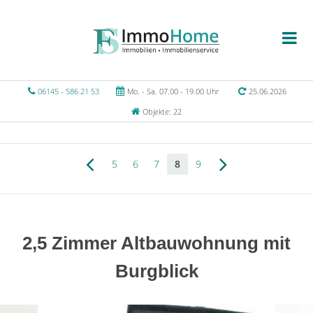
06145 - 586 21 53
Mo. - Sa. 07.00 - 19.00 Uhr
25.06.2026
Objekte: 22
5
6
7
8
9
2,5 Zimmer Altbauwohnung mit
Burgblick