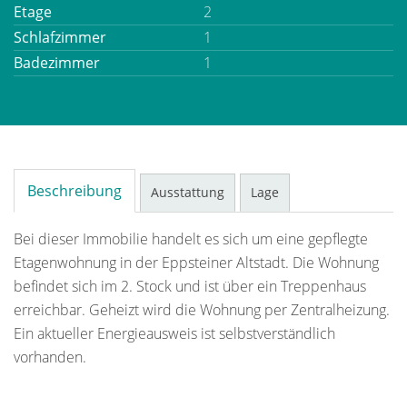
Etage
2
Schlafzimmer
1
Badezimmer
1
Beschreibung
Ausstattung
Lage
Bei dieser Immobilie handelt es sich um eine gepflegte
Etagenwohnung in der Eppsteiner Altstadt. Die Wohnung
befindet sich im 2. Stock und ist über ein Treppenhaus
erreichbar. Geheizt wird die Wohnung per Zentralheizung.
Ein aktueller Energieausweis ist selbstverständlich
vorhanden.