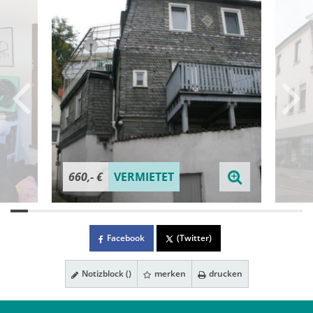
660,- €
VERMIETET
Facebook
(Twitter)
Notizblock (
)
merken
drucken