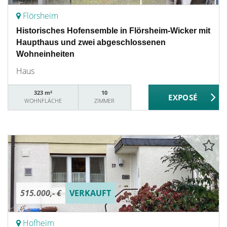
Flörsheim
Historisches Hofensemble in Flörsheim-Wicker mit
Haupthaus und zwei abgeschlossenen
Wohneinheiten
Haus
323 m²
10
WOHNFLÄCHE
ZIMMER
515.000,- €
VERKAUFT
Hofheim