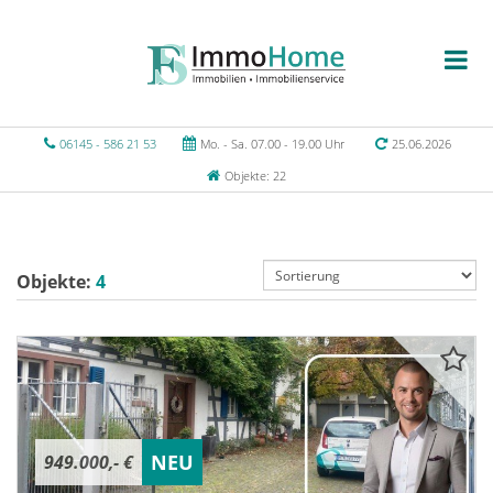
06145 - 586 21 53
Mo. - Sa. 07.00 - 19.00 Uhr
25.06.2026
Objekte: 22
Objekte:
4
NEU
949.000,- €