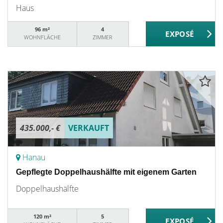
Haus
96 m²
4
WOHNFLÄCHE
ZIMMER
435.000,- €
VERKAUFT
Hanau
Gepflegte Doppelhaushälfte mit eigenem Garten
Doppelhaushälfte
120 m²
5