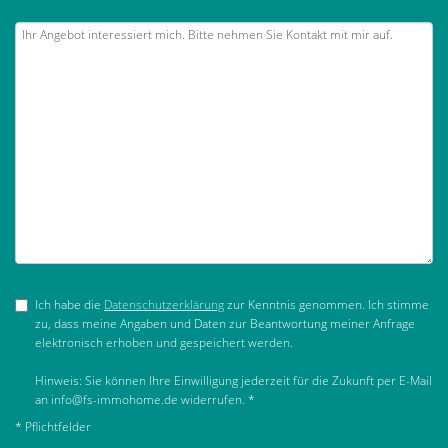
Ich habe die
Datenschutzerklärung
zur Kenntnis genommen. Ich stimme
zu, dass meine Angaben und Daten zur Beantwortung meiner Anfrage
elektronisch erhoben und gespeichert werden.
Hinweis: Sie können Ihre Einwilligung jederzeit für die Zukunft per E-Mail
an info@fs-immohome.de widerrufen. *
* Pflichtfelder