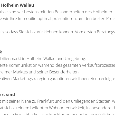
n Hofheim Wallau
sse sind wir bestens mit den Besonderheiten des Hofheimer I
 wir Ihre Immobilie optimal präsentieren, um den besten Preis 
s, sodass Sie sich zurücklehnen können. Vom ersten Beratungsg
k
obilienmarkt in Hofheim Wallau und Umgebung.
arente Kommunikation während des gesamten Verkaufsprozesses
ofheimer Marktes und seiner Besonderheiten.
ativen Marketingstrategien garantieren wir Ihnen einen erfolgr
rt sind
t mit seiner Nähe zu Frankfurt und den umliegenden Städten, 
hat sich zu einem beliebten Wohnort entwickelt, insbesondere 
chnelle Erreichbarkeit der Frankfurter Innenstadt ermöglichen.