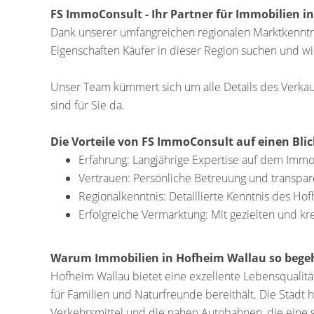
FS ImmoConsult - Ihr Partner für Immobilien i
Dank unserer umfangreichen regionalen Marktkenntni
Eigenschaften Käufer in dieser Region suchen und wie
Unser Team kümmert sich um alle Details des Verkauf
sind für Sie da.
Die Vorteile von FS ImmoConsult auf einen Blic
Erfahrung: Langjährige Expertise auf dem Imm
Vertrauen: Persönliche Betreuung und transp
Regionalkenntnis: Detaillierte Kenntnis des H
Erfolgreiche Vermarktung: Mit gezielten und kre
Warum Immobilien in Hofheim Wallau so begeh
Hofheim Wallau bietet eine exzellente Lebensqualitä
für Familien und Naturfreunde bereithält. Die Stadt 
Verkehrsmittel und die nahen Autobahnen, die eine s