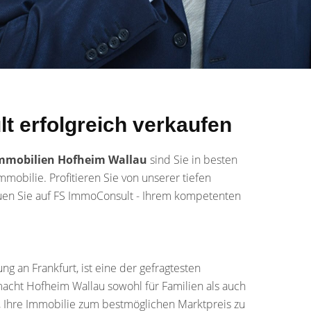
t erfolgreich verkaufen
mmobilien Hofheim Wallau
sind Sie in besten
mobilie. Profitieren Sie von unserer tiefen
rauen Sie auf FS ImmoConsult - Ihrem kompetenten
 an Frankfurt, ist eine der gefragtesten
cht Hofheim Wallau sowohl für Familien als auch
t, Ihre Immobilie zum bestmöglichen Marktpreis zu