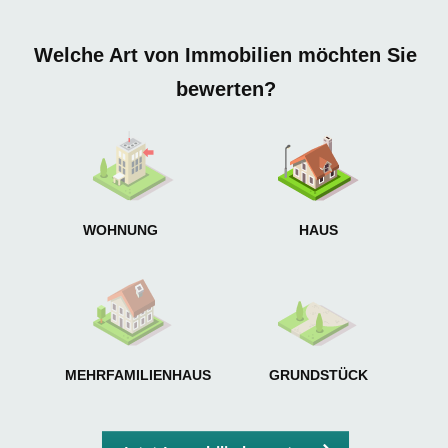
S
A
Welche Art von Immobilien möchten Sie
bewerten?
W
<
WOHNUNG
HAUS
g
MEHRFAMILIENHAUS
GRUNDSTÜCK