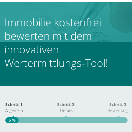
Immobilienbewertung in
Wicker: realistischen
Immobilie kostenfrei
Angebotspreis ermitteln
bewerten mit dem
innovativen
Wertermittlungs-Tool!
Schritt 1:
Schritt 2:
Schritt 3:
Allgemein
Details
Bewertung
5 %